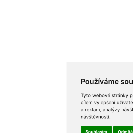
Používáme sou
Tyto webové stránky po
cílem vylepšení uživat
a reklam, analýzy návš
návštěvnosti.
Souhlasím
Odmít