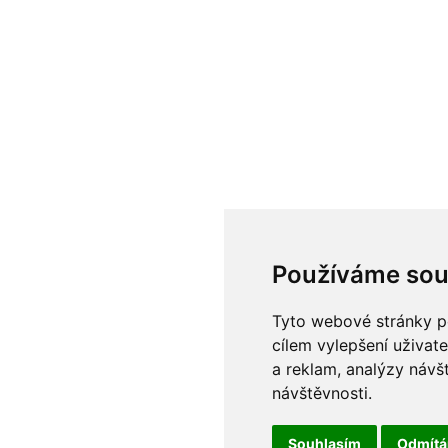
Používáme sou
Tyto webové stránky po
cílem vylepšení uživat
a reklam, analýzy návš
návštěvnosti.
Souhlasím
Odmít